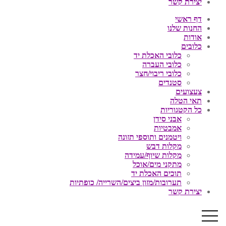
יצירת קשר
דף ראשי
החנות שלנו
אודות
כלובים
כלובי האכלת יד
כלובי העברה
כלובי ריבוי/חצר
סטנדים
צעצועים
תאי הטלה
כל הקטגוריות
אבני סידן
אמבטיות
ויטמנים ותוספי תזונה
מקלות דבש
מקלות שיוף/עמידה
מתקני מים/אוכל
תוכים האכלת יד
תערובות/מזון ביצים/השרייה/ כופתיות
יצירת קשר