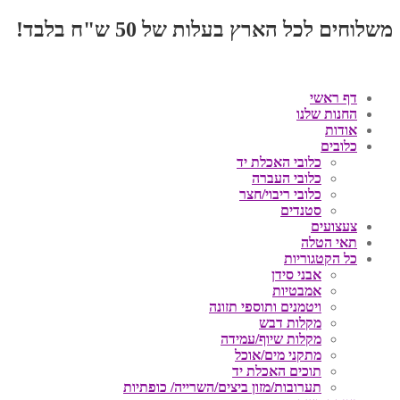
משלוחים לכל הארץ בעלות של 50 ש"ח בלבד!
דף ראשי
החנות שלנו
אודות
כלובים
כלובי האכלת יד
כלובי העברה
כלובי ריבוי/חצר
סטנדים
צעצועים
תאי הטלה
כל הקטגוריות
אבני סידן
אמבטיות
ויטמנים ותוספי תזונה
מקלות דבש
מקלות שיוף/עמידה
מתקני מים/אוכל
תוכים האכלת יד
תערובות/מזון ביצים/השרייה/ כופתיות