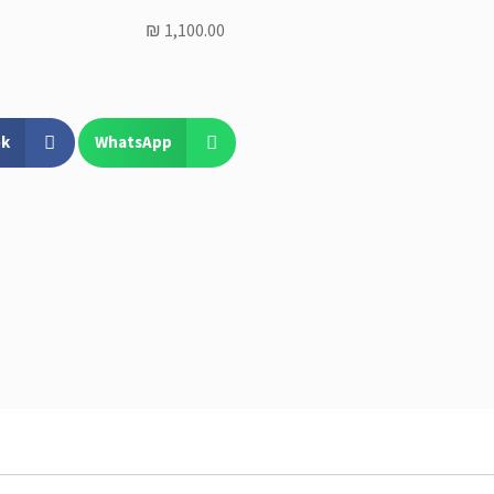
₪
1,100.00
ok
WhatsApp