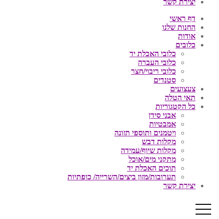
יצירת קשר
דף ראשי
החנות שלנו
אודות
כלובים
כלובי האכלת יד
כלובי העברה
כלובי ריבוי/חצר
סטנדים
צעצועים
תאי הטלה
כל הקטגוריות
אבני סידן
אמבטיות
ויטמנים ותוספי תזונה
מקלות דבש
מקלות שיוף/עמידה
מתקני מים/אוכל
תוכים האכלת יד
תערובות/מזון ביצים/השרייה/ כופתיות
יצירת קשר