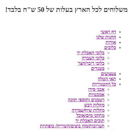
משלוחים לכל הארץ בעלות של 50 ש"ח בלבד!
דף ראשי
החנות שלנו
אודות
כלובים
כלובי האכלת יד
כלובי העברה
כלובי ריבוי/חצר
סטנדים
צעצועים
תאי הטלה
כל הקטגוריות
אבני סידן
אמבטיות
ויטמנים ותוספי תזונה
מקלות דבש
מקלות שיוף/עמידה
מתקני מים/אוכל
תוכים האכלת יד
תערובות/מזון ביצים/השרייה/ כופתיות