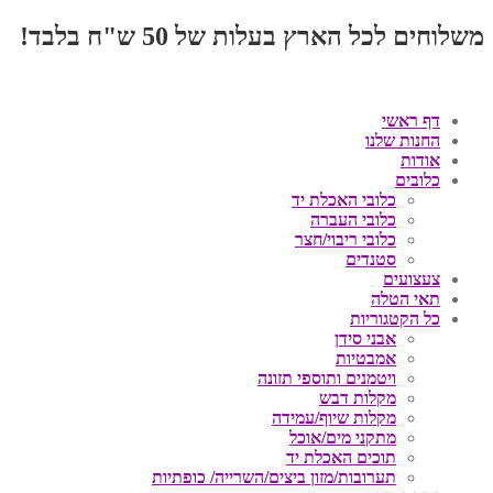
משלוחים לכל הארץ בעלות של 50 ש"ח בלבד!
דף ראשי
החנות שלנו
אודות
כלובים
כלובי האכלת יד
כלובי העברה
כלובי ריבוי/חצר
סטנדים
צעצועים
תאי הטלה
כל הקטגוריות
אבני סידן
אמבטיות
ויטמנים ותוספי תזונה
מקלות דבש
מקלות שיוף/עמידה
מתקני מים/אוכל
תוכים האכלת יד
תערובות/מזון ביצים/השרייה/ כופתיות