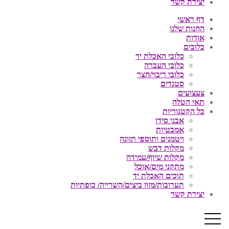
יצירת קשר
דף ראשי
החנות שלנו
אודות
כלובים
כלובי האכלת יד
כלובי העברה
כלובי ריבוי/חצר
סטנדים
צעצועים
תאי הטלה
כל הקטגוריות
אבני סידן
אמבטיות
ויטמנים ותוספי תזונה
מקלות דבש
מקלות שיוף/עמידה
מתקני מים/אוכל
תוכים האכלת יד
תערובות/מזון ביצים/השרייה/ כופתיות
יצירת קשר