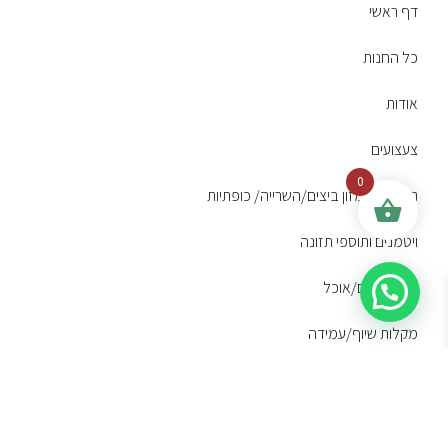
דף ראשי
כל החנות
אודות
צעצועים
0
תערובות/מזון ביצים/השרייה/ כופתיות
ויטמנים ותוספי תזונה
מתקני מים/אוכל
מקלות שיוף/עמידה
כלובים
אבני סידן