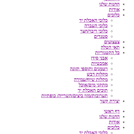
החנות שלנו
אודות
כלובים
כלובי האכלת יד
כלובי העברה
כלובי ריבוי/חצר
סטנדים
צעצועים
תאי הטלה
כל הקטגוריות
אבני סידן
אמבטיות
ויטמנים ותוספי תזונה
מקלות דבש
מקלות שיוף/עמידה
מתקני מים/אוכל
תוכים האכלת יד
תערובות/מזון ביצים/השרייה/ כופתיות
יצירת קשר
דף ראשי
החנות שלנו
אודות
כלובים
כלובי האכלת יד