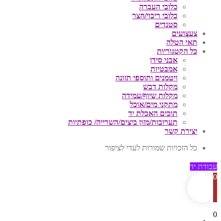
כלובי העברה
כלובי ריבוי/חצר
סטנדים
צעצועים
תאי הטלה
כל הקטגוריות
אבני סידן
אמבטיות
ויטמנים ותוספי תזונה
מקלות דבש
מקלות שיוף/עמידה
מתקני מים/אוכל
תוכים האכלת יד
תערובות/מזון ביצים/השרייה/ כופתיות
יצירת קשר
כל הזכויות שמורות לעדי לציפור
עבודת יד
0
0