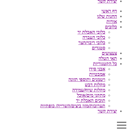
יצירת קשר
דף ראשי
החנות שלנו
אודות
כלובים
כלובי האכלת יד
כלובי העברה
כלובי ריבוי/חצר
סטנדים
צעצועים
תאי הטלה
כל הקטגוריות
אבני סידן
אמבטיות
ויטמנים ותוספי תזונה
מקלות דבש
מקלות שיוף/עמידה
מתקני מים/אוכל
תוכים האכלת יד
תערובות/מזון ביצים/השרייה/ כופתיות
יצירת קשר