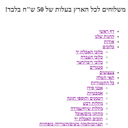
משלוחים לכל הארץ בעלות של 50 ש"ח בלבד!
דף ראשי
החנות שלנו
אודות
כלובים
כלובי האכלת יד
כלובי העברה
כלובי ריבוי/חצר
סטנדים
צעצועים
תאי הטלה
כל הקטגוריות
אבני סידן
אמבטיות
ויטמנים ותוספי תזונה
מקלות דבש
מקלות שיוף/עמידה
מתקני מים/אוכל
תוכים האכלת יד
תערובות/מזון ביצים/השרייה/ כופתיות