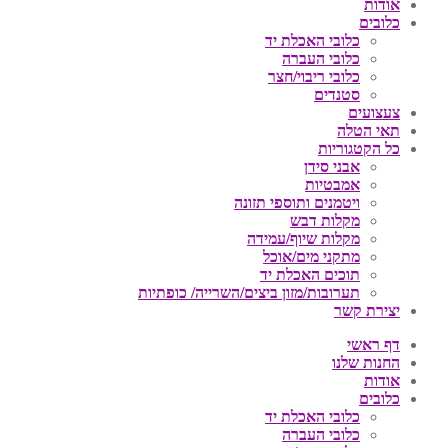
אודות
כלובים
כלובי האכלת יד
כלובי העברה
כלובי ריבוי/חצר
סטנדים
צעצועים
תאי הטלה
כל הקטגוריות
אבני סידן
אמבטיות
ויטמנים ותוספי תזונה
מקלות דבש
מקלות שיוף/עמידה
מתקני מים/אוכל
תוכים האכלת יד
תערובות/מזון ביצים/השרייה/ כופתיות
יצירת קשר
דף ראשי
החנות שלנו
אודות
כלובים
כלובי האכלת יד
כלובי העברה