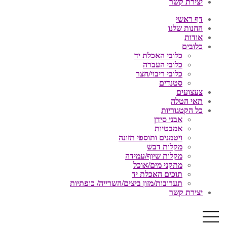
יצירת קשר
דף ראשי
החנות שלנו
אודות
כלובים
כלובי האכלת יד
כלובי העברה
כלובי ריבוי/חצר
סטנדים
צעצועים
תאי הטלה
כל הקטגוריות
אבני סידן
אמבטיות
ויטמנים ותוספי תזונה
מקלות דבש
מקלות שיוף/עמידה
מתקני מים/אוכל
תוכים האכלת יד
תערובות/מזון ביצים/השרייה/ כופתיות
יצירת קשר