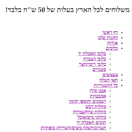
משלוחים לכל הארץ בעלות של 50 ש"ח בלבד!
דף ראשי
החנות שלנו
אודות
כלובים
כלובי האכלת יד
כלובי העברה
כלובי ריבוי/חצר
סטנדים
צעצועים
תאי הטלה
כל הקטגוריות
אבני סידן
אמבטיות
ויטמנים ותוספי תזונה
מקלות דבש
מקלות שיוף/עמידה
מתקני מים/אוכל
תוכים האכלת יד
תערובות/מזון ביצים/השרייה/ כופתיות