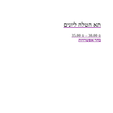
תא הטלה ליונים
35.00
₪
–
30.00
₪
למוצר
בחר אפשרויות
זה
יש
מספר
סוגים.
ניתן
לבחור
את
האפשרויות
בעמוד
המוצר