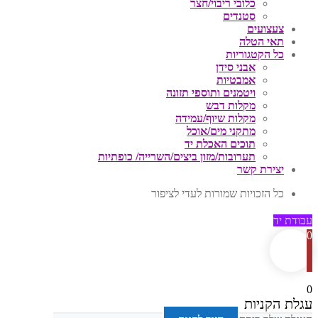
כלובי ריבוי/חצר
סטנדים
צעצועים
תאי הטלה
כל הקטגוריות
אבני סידן
אמבטיות
ויטמנים ותוספי תזונה
מקלות דבש
מקלות שיוף/עמידה
מתקני מים/אוכל
תוכים האכלת יד
תערובות/מזון ביצים/השרייה/ כופתיות
יצירת קשר
כל הזכויות שמורות לעדי לציפור
עבודת יד
0
0
עגלת הקניות