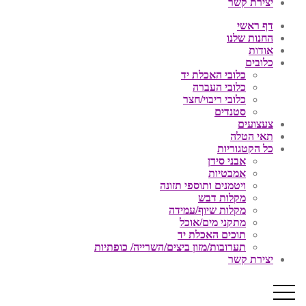
יצירת קשר
דף ראשי
החנות שלנו
אודות
כלובים
כלובי האכלת יד
כלובי העברה
כלובי ריבוי/חצר
סטנדים
צעצועים
תאי הטלה
כל הקטגוריות
אבני סידן
אמבטיות
ויטמנים ותוספי תזונה
מקלות דבש
מקלות שיוף/עמידה
מתקני מים/אוכל
תוכים האכלת יד
תערובות/מזון ביצים/השרייה/ כופתיות
יצירת קשר