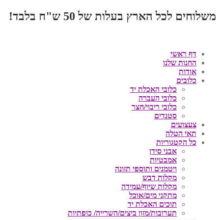
משלוחים לכל הארץ בעלות של 50 ש"ח בלבד!
דף ראשי
החנות שלנו
אודות
כלובים
כלובי האכלת יד
כלובי העברה
כלובי ריבוי/חצר
סטנדים
צעצועים
תאי הטלה
כל הקטגוריות
אבני סידן
אמבטיות
ויטמנים ותוספי תזונה
מקלות דבש
מקלות שיוף/עמידה
מתקני מים/אוכל
תוכים האכלת יד
תערובות/מזון ביצים/השרייה/ כופתיות