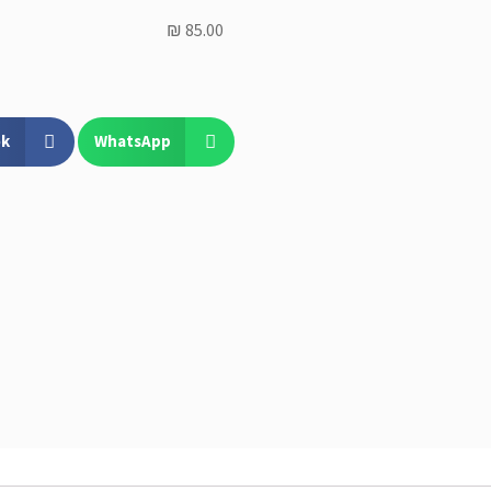
₪
85.00
ok
WhatsApp