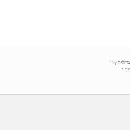
ם fly”
ים
*