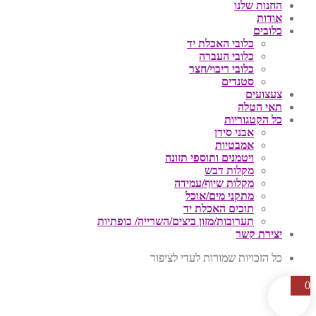
החנות שלנו
אודות
כלובים
כלובי האכלת יד
כלובי העברה
כלובי ריבוי/חצר
סטנדים
צעצועים
תאי הטלה
כל הקטגוריות
אבני סידן
אמבטיות
ויטמנים ותוספי תזונה
מקלות דבש
מקלות שיוף/עמידה
מתקני מים/אוכל
תוכים האכלת יד
תערובות/מזון ביצים/השרייה/ כופתיות
יצירת קשר
כל הזכויות שמורות לעדי לציפור
0