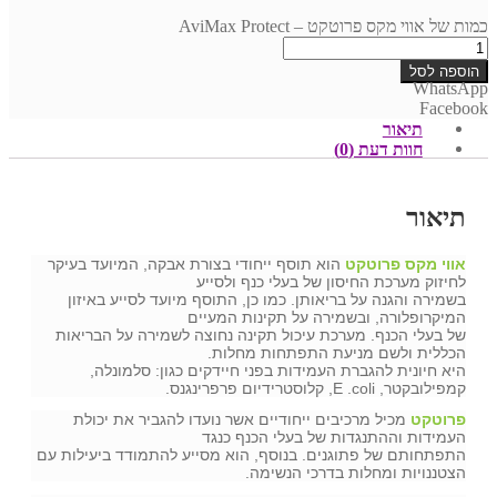
כמות של אווי מקס פרוטקט – AviMax Protect
הוספה לסל
WhatsApp
Facebook
תיאור
חוות דעת (0)
תיאור
אווי מקס פרוטקט
הוא תוסף ייחודי בצורת אבקה, המיועד בעיקר
לחיזוק מערכת החיסון של בעלי כנף ולסייע
בשמירה והגנה על בריאותן. כמו כן, התוסף מיועד לסייע באיזון
המיקרופלורה, ובשמירה על תקינות המעיים
של בעלי הכנף. מערכת עיכול תקינה נחוצה לשמירה על הבריאות
הכללית ולשם מניעת התפתחות מחלות.
היא חיונית להגברת העמידות בפני חיידקים כגון: סלמונלה,
קמפילובקטר, E .coli, קלוסטרידיום פרפרינגנס.
פרוטקט
מכיל מרכיבים ייחודיים אשר נועדו להגביר את יכולת
העמידות וההתנגדות של בעלי הכנף כנגד
התפתחותם של פתוגנים. בנוסף, הוא מסייע להתמודד ביעילות עם
הצטננויות ומחלות בדרכי הנשימה.