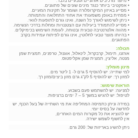
• מיוצר מרכיבים אורגניים וטבעיים בלבד.
• אפקטיבי ביותר כנגד מינים שונים של פתוגנים.
• מסייע באיזון המיקרופלורה ושומר על תקינות המעיים.
• מפחית באופן משמעותי את אחוזי התחלואה והתמותה.
• ניתן לשימוש לאורך כל השנה, ואינו גורם לתופעות לוואי.
• מסייע להתמודד ביעילות עם הצטננויות ומחלות בדרכי הנשימה.
• מהווה אלטרנטיבה טבעית ובטוחה, לעומת השימוש בכימיקלים.
• בהיותו מוצר טבעי לחלוטין, אינו גורם לפיתוח עמידות בקרב
הפתוגנים.
תכולה:
אורגנו, תימול, קרבקרול, לינאלול, אוגנול, טרפנים, תמצית שמן
מנטה, אליצין, תמצית שמן אקליפטוס.
מינון מומלץ:
למי שתייה: יש להוסיף 5 גרם ל- 1 ליטר מים.
למזון רך: יש להוסיף 5 לק"ג גרם מזון ביצים/מזון רך.
הוראות שימוש:
למניעה: יש להשתמש פעם בשבוע.
לטיפול: יש להגיש במשך 5 – 7 ימים ברציפות.
במידה וניתן כתמיסה המחליפה את מי השתייה של בעל הכנף, יש
לחדשה על בסיס יומי.
יש להוציא את כל מקורות המים האחרים,
אין לחשוף לשמש ישירה.
ניתן להשיג באריזות של: 200 גרם.