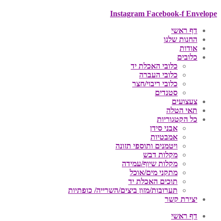
Instagram
Facebook-f
Envelope
דף ראשי
החנות שלנו
אודות
כלובים
כלובי האכלת יד
כלובי העברה
כלובי ריבוי/חצר
סטנדים
צעצועים
תאי הטלה
כל הקטגוריות
אבני סידן
אמבטיות
ויטמנים ותוספי תזונה
מקלות דבש
מקלות שיוף/עמידה
מתקני מים/אוכל
תוכים האכלת יד
תערובות/מזון ביצים/השרייה/ כופתיות
יצירת קשר
דף ראשי