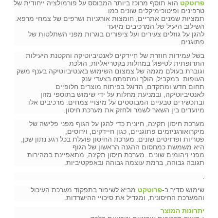
פרוטקט
הוא תוסף מרוכז ביותר המבוסס על פורמולציה ייחודית של
טרפינים ופיטוכימיקלים שונים כמו:
תמציות שמנים אתריים, חומצות אורגניות ושרפים של צמחי מרפא.
השילוב היעיל של המרכיבים מיועד
להגן על גוזלים צעירים ועל ציפורים בוגרות מפני השתלטות של
פתוגנים.
בשל עמידות חוזרת של חיידקים לאנטיביוטיקה והקטנת היעילות
התרופתית לטיפול במחלות בקטריאליות, הולכת
וגוברת בעולם מגמה של צמצום השימוש באנטיביוטיקה בענף משק
העופות. במקביל, הולך ומתפתח בצעדי ענק
תחום חדש ומתקדם, הדוגל בפיתוח מוצרים חלופיים
לאנטיביוטיקה, ובמניעת מחלות על ידי שימוש בתוספי מזון
ובתכשירים טבעיים המבוססים על מיצויי צמחים. מרכיבים אלו
מיועדים בין השאר לשמר ולחזק את מערכת חיסון.
מערכת חיסון תקינה, חיונית כדי להגן על הגוף מפני פלישה של
מיקרואורגניזמים פתוגניים, כגון חיידקים, וירוסים,
פטריות ופרזיטים שונים. מערכת החיסון פועלת בכל רגע נתון שכן,
היא משמשת כמחסום ההגנה הראשון של הגוף
מפני זיהומים שונים. מערכת חיסון תקינה, מתאפיינת במהירות
תגובה גבוהה, ברמת עוצמה גבוהה ובאפקטיביות.
.
שימוש סדיר ב-
פרוטקט
מביא לשיפור בתפקוד מערכת העיכול
והמערכת החיסונית, ומגדיל את סיכויי ההישרדות.
יתרונות המוצר