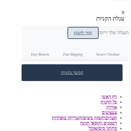
0
עגלת הקניות
העגלה שלך ריקה
חזור לחנות
Easy Returns
Fast Shipping
Secure Checkout
המשך בקניות
דף ראשי
כל החנות
אודות
צעצועים
תערובות/מזון ביצים/השרייה/ כופתיות
ויטמנים ותוספי תזונה
מתקני מים/אוכל