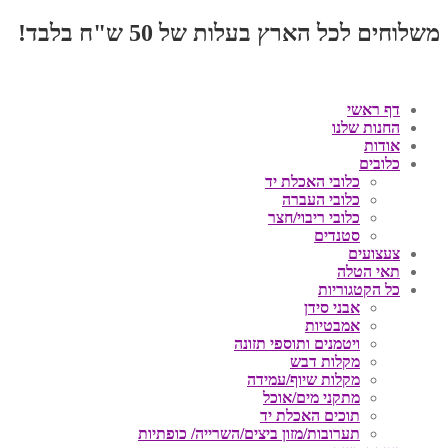
משלוחים לכל הארץ בעלות של 50 ש"ח בלבד!
דף ראשי
החנות שלנו
אודות
כלובים
כלובי האכלת יד
כלובי העברה
כלובי ריבוי/חצר
סטנדים
צעצועים
תאי הטלה
כל הקטגוריות
אבני סידן
אמבטיות
ויטמנים ותוספי תזונה
מקלות דבש
מקלות שיוף/עמידה
מתקני מים/אוכל
תוכים האכלת יד
תערובות/מזון ביצים/השרייה/ כופתיות