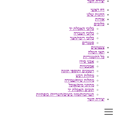
יצירת קשר
דף ראשי
החנות שלנו
אודות
כלובים
כלובי האכלת יד
כלובי העברה
כלובי ריבוי/חצר
סטנדים
צעצועים
תאי הטלה
כל הקטגוריות
אבני סידן
אמבטיות
ויטמנים ותוספי תזונה
מקלות דבש
מקלות שיוף/עמידה
מתקני מים/אוכל
תוכים האכלת יד
תערובות/מזון ביצים/השרייה/ כופתיות
יצירת קשר