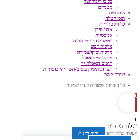
כלובי ריבוי/חצר
סטנדים
צעצועים
תאי הטלה
כל הקטגוריות
אבני סידן
אמבטיות
ויטמנים ותוספי תזונה
מקלות דבש
מקלות שיוף/עמידה
מתקני מים/אוכל
תוכים האכלת יד
תערובות/מזון ביצים/השרייה/ כופתיות
יצירת קשר
כל הזכויות שמורות לעדי לציפור
0
0
עגלת הקניות
העגלה שלך ריקה
חזור לחנות