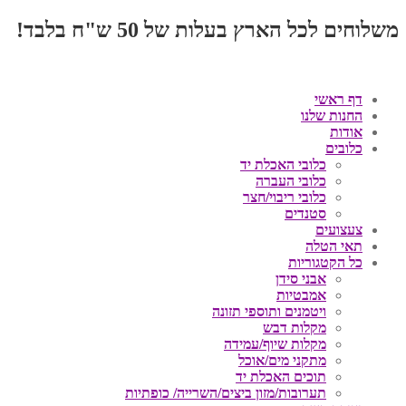
משלוחים לכל הארץ בעלות של 50 ש"ח בלבד!
דף ראשי
החנות שלנו
אודות
כלובים
כלובי האכלת יד
כלובי העברה
כלובי ריבוי/חצר
סטנדים
צעצועים
תאי הטלה
כל הקטגוריות
אבני סידן
אמבטיות
ויטמנים ותוספי תזונה
מקלות דבש
מקלות שיוף/עמידה
מתקני מים/אוכל
תוכים האכלת יד
תערובות/מזון ביצים/השרייה/ כופתיות