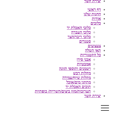
יצירת קשר
דף ראשי
החנות שלנו
אודות
כלובים
כלובי האכלת יד
כלובי העברה
כלובי ריבוי/חצר
סטנדים
צעצועים
תאי הטלה
כל הקטגוריות
אבני סידן
אמבטיות
ויטמנים ותוספי תזונה
מקלות דבש
מקלות שיוף/עמידה
מתקני מים/אוכל
תוכים האכלת יד
תערובות/מזון ביצים/השרייה/ כופתיות
יצירת קשר