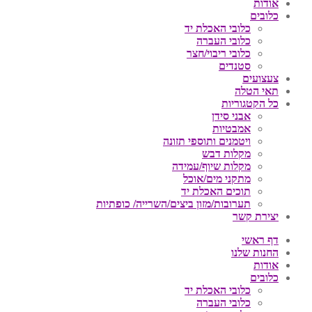
אודות
כלובים
כלובי האכלת יד
כלובי העברה
כלובי ריבוי/חצר
סטנדים
צעצועים
תאי הטלה
כל הקטגוריות
אבני סידן
אמבטיות
ויטמנים ותוספי תזונה
מקלות דבש
מקלות שיוף/עמידה
מתקני מים/אוכל
תוכים האכלת יד
תערובות/מזון ביצים/השרייה/ כופתיות
יצירת קשר
דף ראשי
החנות שלנו
אודות
כלובים
כלובי האכלת יד
כלובי העברה