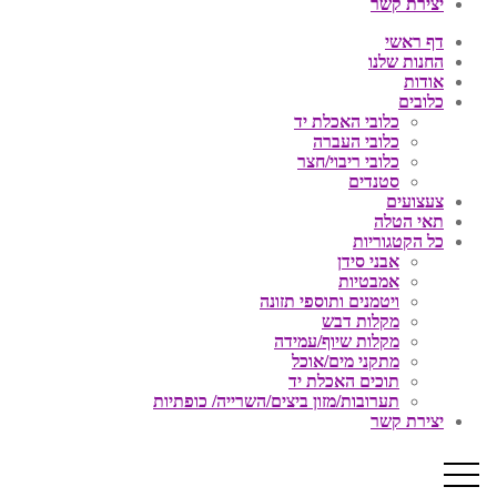
יצירת קשר
דף ראשי
החנות שלנו
אודות
כלובים
כלובי האכלת יד
כלובי העברה
כלובי ריבוי/חצר
סטנדים
צעצועים
תאי הטלה
כל הקטגוריות
אבני סידן
אמבטיות
ויטמנים ותוספי תזונה
מקלות דבש
מקלות שיוף/עמידה
מתקני מים/אוכל
תוכים האכלת יד
תערובות/מזון ביצים/השרייה/ כופתיות
יצירת קשר