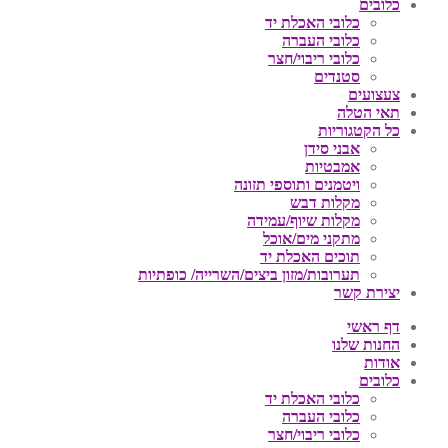
כלובים
כלובי האכלת יד
כלובי העברה
כלובי ריבוי/חצר
סטנדים
צעצועים
תאי הטלה
כל הקטגוריות
אבני סידן
אמבטיות
ויטמנים ותוספי תזונה
מקלות דבש
מקלות שיוף/עמידה
מתקני מים/אוכל
תוכים האכלת יד
תערובות/מזון ביצים/השרייה/ כופתיות
יצירת קשר
דף ראשי
החנות שלנו
אודות
כלובים
כלובי האכלת יד
כלובי העברה
כלובי ריבוי/חצר