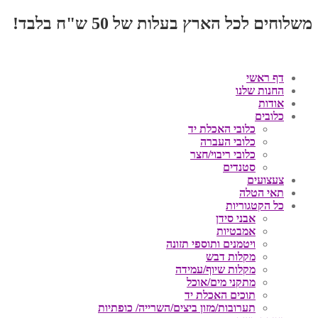
משלוחים לכל הארץ בעלות של 50 ש"ח בלבד!
דף ראשי
החנות שלנו
אודות
כלובים
כלובי האכלת יד
כלובי העברה
כלובי ריבוי/חצר
סטנדים
צעצועים
תאי הטלה
כל הקטגוריות
אבני סידן
אמבטיות
ויטמנים ותוספי תזונה
מקלות דבש
מקלות שיוף/עמידה
מתקני מים/אוכל
תוכים האכלת יד
תערובות/מזון ביצים/השרייה/ כופתיות