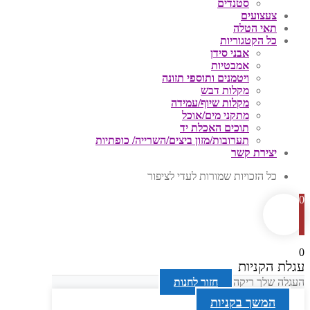
סטנדים
צעצועים
תאי הטלה
כל הקטגוריות
אבני סידן
אמבטיות
ויטמנים ותוספי תזונה
מקלות דבש
מקלות שיוף/עמידה
מתקני מים/אוכל
תוכים האכלת יד
תערובות/מזון ביצים/השרייה/ כופתיות
יצירת קשר
כל הזכויות שמורות לעדי לציפור
0
0
עגלת הקניות
העגלה שלך ריקה
חזור לחנות
המשך בקניות