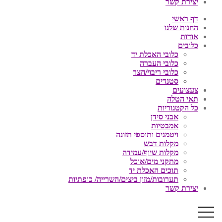
יצירת קשר
דף ראשי
החנות שלנו
אודות
כלובים
כלובי האכלת יד
כלובי העברה
כלובי ריבוי/חצר
סטנדים
צעצועים
תאי הטלה
כל הקטגוריות
אבני סידן
אמבטיות
ויטמנים ותוספי תזונה
מקלות דבש
מקלות שיוף/עמידה
מתקני מים/אוכל
תוכים האכלת יד
תערובות/מזון ביצים/השרייה/ כופתיות
יצירת קשר