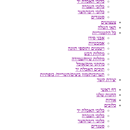
כלובי האכלת יד
כלובי העברה
כלובי ריבוי/חצר
סטנדים
צעצועים
תאי הטלה
כל הקטגוריות
אבני סידן
אמבטיות
ויטמנים ותוספי תזונה
מקלות דבש
מקלות שיוף/עמידה
מתקני מים/אוכל
תוכים האכלת יד
תערובות/מזון ביצים/השרייה/ כופתיות
יצירת קשר
דף ראשי
החנות שלנו
אודות
כלובים
כלובי האכלת יד
כלובי העברה
כלובי ריבוי/חצר
סטנדים