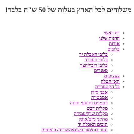
משלוחים לכל הארץ בעלות של 50 ש"ח בלבד!
דף ראשי
החנות שלנו
אודות
כלובים
כלובי האכלת יד
כלובי העברה
כלובי ריבוי/חצר
סטנדים
צעצועים
תאי הטלה
כל הקטגוריות
אבני סידן
אמבטיות
ויטמנים ותוספי תזונה
מקלות דבש
מקלות שיוף/עמידה
מתקני מים/אוכל
תוכים האכלת יד
תערובות/מזון ביצים/השרייה/ כופתיות