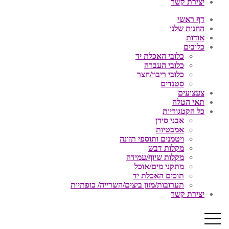
יצירת קשר
דף ראשי
החנות שלנו
אודות
כלובים
כלובי האכלת יד
כלובי העברה
כלובי ריבוי/חצר
סטנדים
צעצועים
תאי הטלה
כל הקטגוריות
אבני סידן
אמבטיות
ויטמנים ותוספי תזונה
מקלות דבש
מקלות שיוף/עמידה
מתקני מים/אוכל
תוכים האכלת יד
תערובות/מזון ביצים/השרייה/ כופתיות
יצירת קשר