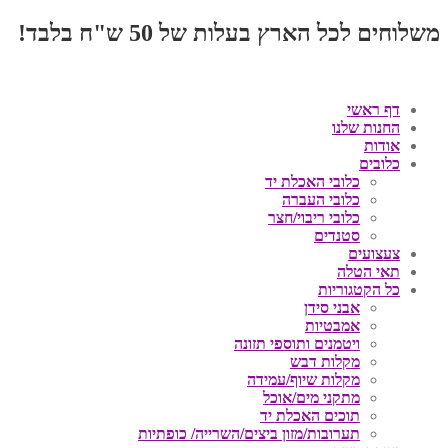
משלוחים לכל הארץ בעלות של 50 ש"ח בלבד!
דף ראשי
החנות שלנו
אודות
כלובים
כלובי האכלת יד
כלובי העברה
כלובי ריבוי/חצר
סטנדים
צעצועים
תאי הטלה
כל הקטגוריות
אבני סידן
אמבטיות
ויטמנים ותוספי תזונה
מקלות דבש
מקלות שיוף/עמידה
מתקני מים/אוכל
תוכים האכלת יד
תערובות/מזון ביצים/השרייה/ כופתיות