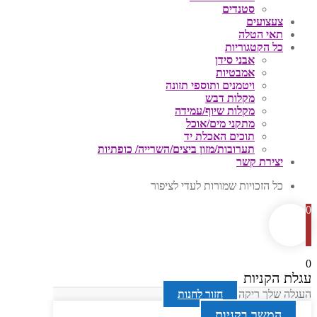
סטנדים
צעצועים
תאי הטלה
כל הקטגוריות
אבני סידן
אמבטיות
ויטמנים ותוספי תזונה
מקלות דבש
מקלות שיוף/עמידה
מתקני מים/אוכל
תוכים האכלת יד
תערובות/מזון ביצים/השרייה/ כופתיות
יצירת קשר
כל הזכויות שמורות לעדי לציפור
0
0
עגלת הקניות
העגלה שלך ריקה
חזור לחנות
המשך בקניות