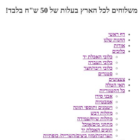
משלוחים לכל הארץ בעלות של 50 ש"ח בלבד!
דף ראשי
החנות שלנו
אודות
כלובים
כלובי האכלת יד
כלובי העברה
כלובי ריבוי/חצר
סטנדים
צעצועים
תאי הטלה
כל הקטגוריות
אבני סידן
אמבטיות
ויטמנים ותוספי תזונה
מקלות דבש
מקלות שיוף/עמידה
מתקני מים/אוכל
תוכים האכלת יד
תערובות/מזון ביצים/השרייה/ כופתיות