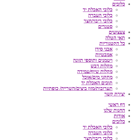
כלובים
כלובי האכלת יד
כלובי העברה
כלובי ריבוי/חצר
סטנדים
צעצועים
תאי הטלה
כל הקטגוריות
אבני סידן
אמבטיות
ויטמנים ותוספי תזונה
מקלות דבש
מקלות שיוף/עמידה
מתקני מים/אוכל
תוכים האכלת יד
תערובות/מזון ביצים/השרייה/ כופתיות
יצירת קשר
דף ראשי
החנות שלנו
אודות
כלובים
כלובי האכלת יד
כלובי העברה
כלובי ריבוי/חצר