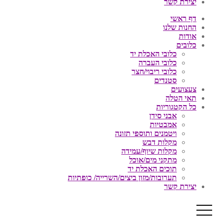
יצירת קשר
דף ראשי
החנות שלנו
אודות
כלובים
כלובי האכלת יד
כלובי העברה
כלובי ריבוי/חצר
סטנדים
צעצועים
תאי הטלה
כל הקטגוריות
אבני סידן
אמבטיות
ויטמנים ותוספי תזונה
מקלות דבש
מקלות שיוף/עמידה
מתקני מים/אוכל
תוכים האכלת יד
תערובות/מזון ביצים/השרייה/ כופתיות
יצירת קשר